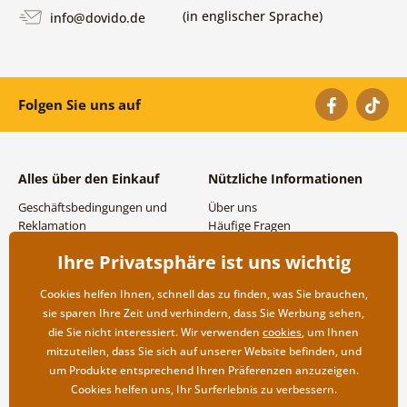
(in englischer Sprache)
info@dovido.de
Folgen Sie uns auf
Alles über den Einkauf
Nützliche Informationen
Geschäftsbedingungen und
Über uns
Reklamation
Häufige Fragen
Datenschutzbestimmungen
Kontakte
Ihre Privatsphäre ist uns wichtig
Versand- und
Großhandel und
Zahlungsmöglichkeiten
Zusammenarbeit
Cookies helfen Ihnen, schnell das zu finden, was Sie brauchen,
Rücksendung der Ware
sie sparen Ihre Zeit und verhindern, dass Sie Werbung sehen,
die Sie nicht interessiert. Wir verwenden
cookies
, um Ihnen
mitzuteilen, dass Sie sich auf unserer Website befinden, und
um Produkte entsprechend Ihren Präferenzen anzuzeigen.
Cookies helfen uns, Ihr Surferlebnis zu verbessern.