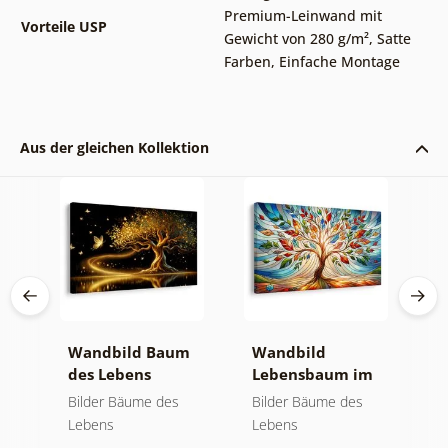
Premium-Leinwand mit
Vorteile USP
Gewicht von 280 g/m²
,
Satte
Farben
,
Einfache Montage
Aus der gleichen Kollektion
Wandbild Baum
Wandbild
W
des Lebens
Lebensbaum im
S
der
goldene Magie
bunten
a
Bilder Bäume des
Bilder Bäume des
B
Glasfenster
Lebens
Lebens
L