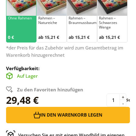
Ohne Rahmen
Rahmen –
Rahmen –
Rahmen –
Natureiche
Braunnussbaum
Schwarzes
Wenge
0 €
ab 15,21 €
ab 15,21 €
ab 15,21 €
*der Preis für das Zubehör wird zum Gesamtbetrag im
Warenkorb hinzugerechnet
Verfügbarkeit:
Auf Lager
Zu den Favoriten hinzufügen
29,48 €
+
St
-
IN DEN WARENKORB LEGEN
Versuchen Sie es mit einem Wandbild im eigenen