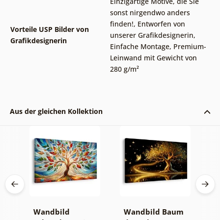
Einzigartige Motive, die Sie
sonst nirgendwo anders
finden!
,
Entworfen von
Vorteile USP Bilder von
unserer Grafikdesignerin
,
Grafikdesignerin
Einfache Montage
,
Premium-
Leinwand mit Gewicht von
280 g/m²
Aus der gleichen Kollektion
Wandbild
Wandbild Baum
W