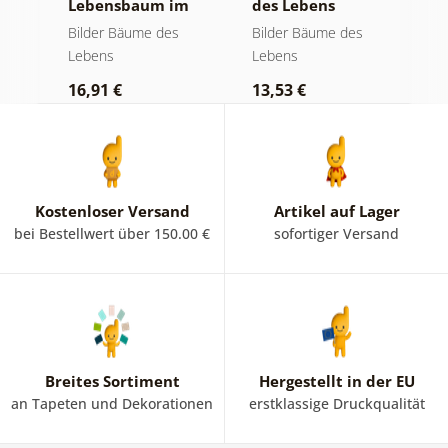
Lebensbaum im
des Lebens
M
bunten
goldene Magie
B
Bilder Bäume des
Bilder Bäume des
B
Glasfenster
D
Lebens
Lebens
L
16,91 €
13,53 €
1
Kostenloser Versand
Artikel auf Lager
bei Bestellwert über 150.00 €
sofortiger Versand
Breites Sortiment
Hergestellt in der EU
an Tapeten und Dekorationen
erstklassige Druckqualität