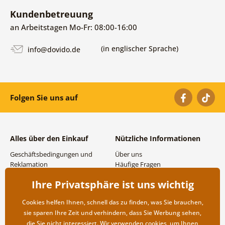
Kundenbetreuung
an Arbeitstagen Mo-Fr: 08:00-16:00
(in englischer Sprache)
info@dovido.de
Folgen Sie uns auf
Alles über den Einkauf
Nützliche Informationen
Geschäftsbedingungen und
Über uns
Reklamation
Häufige Fragen
Datenschutzbestimmungen
Kontakte
Ihre Privatsphäre ist uns wichtig
Versand- und
Großhandel und
Zahlungsmöglichkeiten
Zusammenarbeit
Cookies helfen Ihnen, schnell das zu finden, was Sie brauchen,
Rücksendung der Ware
sie sparen Ihre Zeit und verhindern, dass Sie Werbung sehen,
die Sie nicht interessiert. Wir verwenden
cookies
, um Ihnen