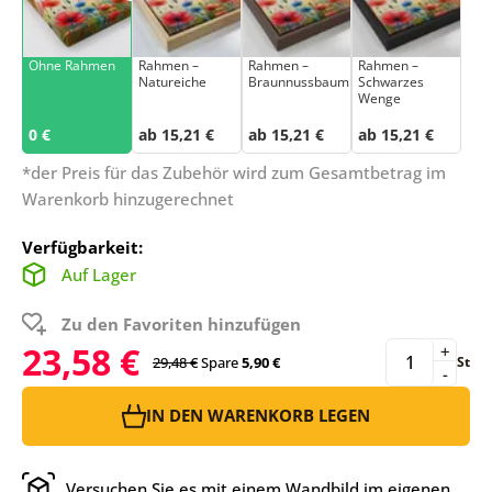
Ohne Rahmen
Rahmen –
Rahmen –
Rahmen –
Natureiche
Braunnussbaum
Schwarzes
Wenge
0 €
ab 15,21 €
ab 15,21 €
ab 15,21 €
*der Preis für das Zubehör wird zum Gesamtbetrag im
Warenkorb hinzugerechnet
Verfügbarkeit:
Auf Lager
Zu den Favoriten hinzufügen
23,58 €
+
29,48 €
Spare
5,90 €
St
-
IN DEN WARENKORB LEGEN
Versuchen Sie es mit einem Wandbild im eigenen