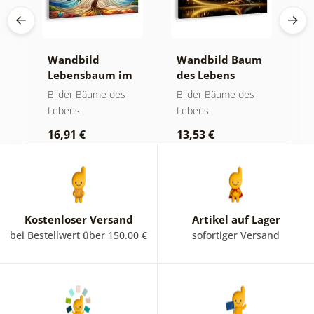
Wandbild
Wandbild Baum
W
Lebensbaum im
des Lebens
S
bunten
goldene Magie
a
Bilder Bäume des
Bilder Bäume des
B
Glasfenster
Lebens
Lebens
L
16,91 €
13,53 €
1
Kostenloser Versand
Artikel auf Lager
bei Bestellwert über 150.00 €
sofortiger Versand