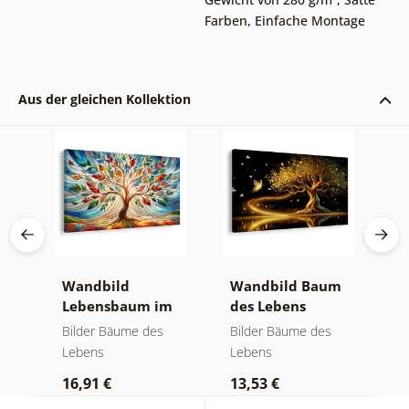
Farben
,
Einfache Montage
Aus der gleichen Kollektion
Wandbild
Wandbild Baum
W
Lebensbaum im
des Lebens
S
bunten
goldene Magie
a
Bilder Bäume des
Bilder Bäume des
B
Glasfenster
Lebens
Lebens
L
16,91 €
13,53 €
1