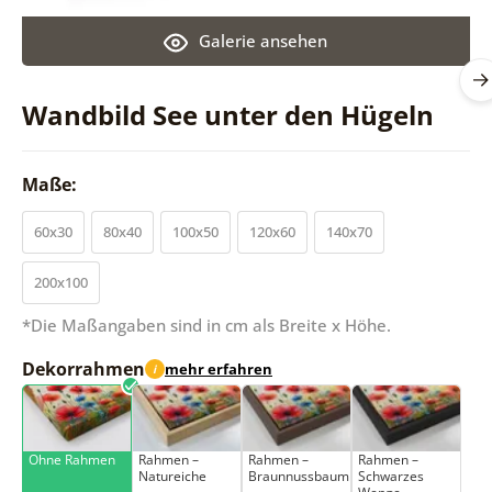
Galerie ansehen
Wandbild See unter den Hügeln
Maße:
60x30
80x40
100x50
120x60
140x70
200x100
*Die Maßangaben sind in cm als Breite x Höhe.
Dekorrahmen
mehr erfahren
i
Ohne Rahmen
Rahmen –
Rahmen –
Rahmen –
Natureiche
Braunnussbaum
Schwarzes