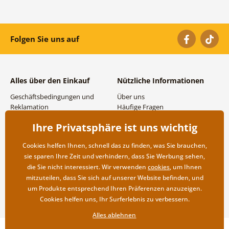
Folgen Sie uns auf
Alles über den Einkauf
Nützliche Informationen
Geschäftsbedingungen und
Über uns
Reklamation
Häufige Fragen
Datenschutzbestimmungen
Kontakte
Ihre Privatsphäre ist uns wichtig
Versand- und
Großhandel und
Zahlungsmöglichkeiten
Zusammenarbeit
Cookies helfen Ihnen, schnell das zu finden, was Sie brauchen,
Rücksendung der Ware
sie sparen Ihre Zeit und verhindern, dass Sie Werbung sehen,
die Sie nicht interessiert. Wir verwenden
cookies
, um Ihnen
mitzuteilen, dass Sie sich auf unserer Website befinden, und
um Produkte entsprechend Ihren Präferenzen anzuzeigen.
Cookies helfen uns, Ihr Surferlebnis zu verbessern.
Alles ablehnen