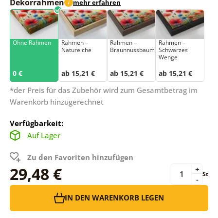
Dekorrahmen
mehr erfahren
i
Ohne Rahmen
Rahmen –
Rahmen –
Rahmen –
Natureiche
Braunnussbaum
Schwarzes
Wenge
0 €
ab 15,21 €
ab 15,21 €
ab 15,21 €
*der Preis für das Zubehör wird zum Gesamtbetrag im
Warenkorb hinzugerechnet
Verfügbarkeit:
Auf Lager
Zu den Favoriten hinzufügen
29,48 €
+
St
-
IN DEN WARENKORB LEGEN