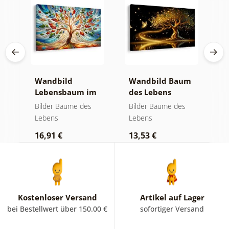
Wandbild
Wandbild Baum
W
Lebensbaum im
des Lebens
S
bunten
goldene Magie
a
Bilder Bäume des
Bilder Bäume des
B
Glasfenster
Lebens
Lebens
L
16,91 €
13,53 €
1
Kostenloser Versand
Artikel auf Lager
bei Bestellwert über 150.00 €
sofortiger Versand