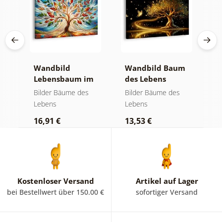
Wandbild
Wandbild Baum
W
Lebensbaum im
des Lebens
S
bunten
goldene Magie
a
Bilder Bäume des
Bilder Bäume des
B
Glasfenster
Lebens
Lebens
L
16,91 €
13,53 €
1
Kostenloser Versand
Artikel auf Lager
bei Bestellwert über 150.00 €
sofortiger Versand