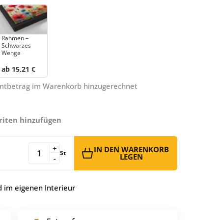
Rahmen –
Schwarzes
Wenge
ab 15,21 €
amtbetrag im Warenkorb hinzugerechnet
riten hinzufügen
+
IN DEN WARENKORB
St
LEGEN
-
 im eigenen Interieur