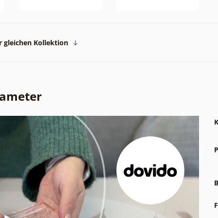
 gleichen Kollektion
rameter
K
P
B
F