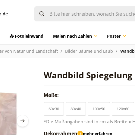
o.de
📤 Fotoleinwand
Malen nach Zahlen
Poster
der von Natur und Landschaft
Bilder Bäume und Laub
Wandbil
Wandbild Spiegelung d
Maße:
60x30
80x40
100x50
120x60
*Die Maßangaben sind in cm als Breite x 
Dekorrahmen
mehr erfahren
i