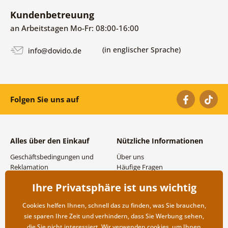
Kundenbetreuung
an Arbeitstagen Mo-Fr: 08:00-16:00
(in englischer Sprache)
info@dovido.de
Folgen Sie uns auf
Alles über den Einkauf
Nützliche Informationen
Geschäftsbedingungen und
Über uns
Reklamation
Häufige Fragen
Datenschutzbestimmungen
Kontakte
Ihre Privatsphäre ist uns wichtig
Versand- und
Großhandel und
Zahlungsmöglichkeiten
Zusammenarbeit
Cookies helfen Ihnen, schnell das zu finden, was Sie brauchen,
Rücksendung der Ware
sie sparen Ihre Zeit und verhindern, dass Sie Werbung sehen,
die Sie nicht interessiert. Wir verwenden
cookies
, um Ihnen