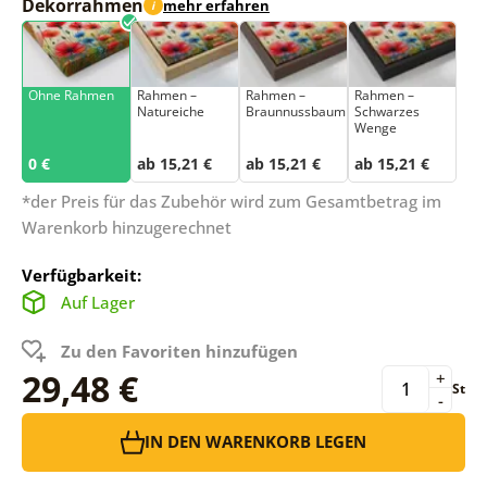
Dekorrahmen
mehr erfahren
i
Ohne Rahmen
Rahmen –
Rahmen –
Rahmen –
Natureiche
Braunnussbaum
Schwarzes
Wenge
0 €
ab 15,21 €
ab 15,21 €
ab 15,21 €
*der Preis für das Zubehör wird zum Gesamtbetrag im
Warenkorb hinzugerechnet
Verfügbarkeit:
Auf Lager
Zu den Favoriten hinzufügen
29,48 €
+
St
-
IN DEN WARENKORB LEGEN