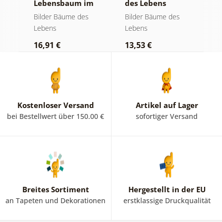
Lebensbaum im
des Lebens
S
bunten
goldene Magie
a
Bilder Bäume des
Bilder Bäume des
B
Glasfenster
Lebens
Lebens
L
16,91 €
13,53 €
1
Kostenloser Versand
Artikel auf Lager
bei Bestellwert über 150.00 €
sofortiger Versand
Breites Sortiment
Hergestellt in der EU
an Tapeten und Dekorationen
erstklassige Druckqualität