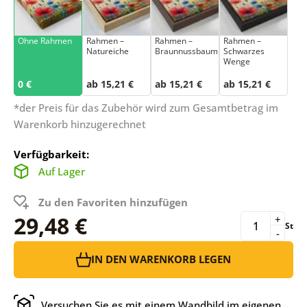
Ohne Rahmen
Rahmen –
Rahmen –
Rahmen –
Natureiche
Braunnussbaum
Schwarzes
Wenge
0 €
ab 15,21 €
ab 15,21 €
ab 15,21 €
*der Preis für das Zubehör wird zum Gesamtbetrag im
Warenkorb hinzugerechnet
Verfügbarkeit:
Auf Lager
Zu den Favoriten hinzufügen
29,48 €
+
St
-
IN DEN WARENKORB LEGEN
Versuchen Sie es mit einem Wandbild im eigenen