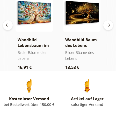
Wandbild
Wandbild Baum
W
Lebensbaum im
des Lebens
S
bunten
goldene Magie
a
Bilder Bäume des
Bilder Bäume des
B
Glasfenster
Lebens
Lebens
L
16,91 €
13,53 €
1
Kostenloser Versand
Artikel auf Lager
bei Bestellwert über 150.00 €
sofortiger Versand