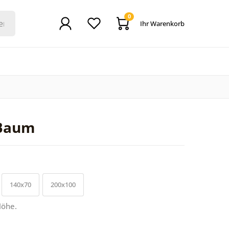
0
Ihr Warenkorb
 Baum
140x70
200x100
Höhe.