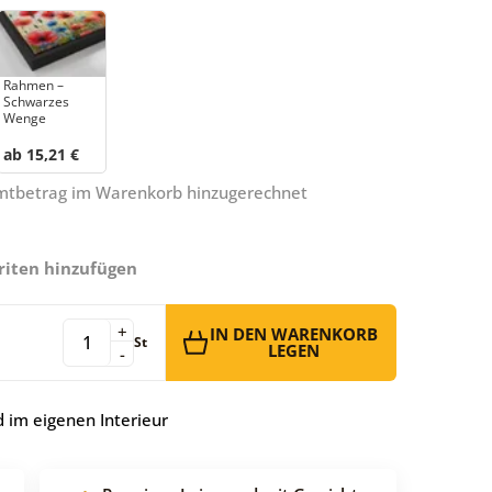
Rahmen –
Schwarzes
Wenge
ab 15,21 €
amtbetrag im Warenkorb hinzugerechnet
riten hinzufügen
+
IN DEN WARENKORB
St
LEGEN
-
 im eigenen Interieur