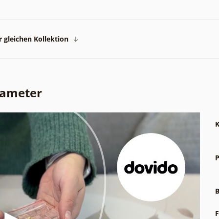
 gleichen Kollektion
rameter
K
P
B
F