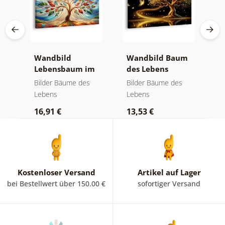
Wandbild
Wandbild Baum
W
Lebensbaum im
des Lebens
S
bunten
goldene Magie
a
Bilder Bäume des
Bilder Bäume des
B
Glasfenster
Lebens
Lebens
L
16,91 €
13,53 €
1
Kostenloser Versand
Artikel auf Lager
bei Bestellwert über 150.00 €
sofortiger Versand