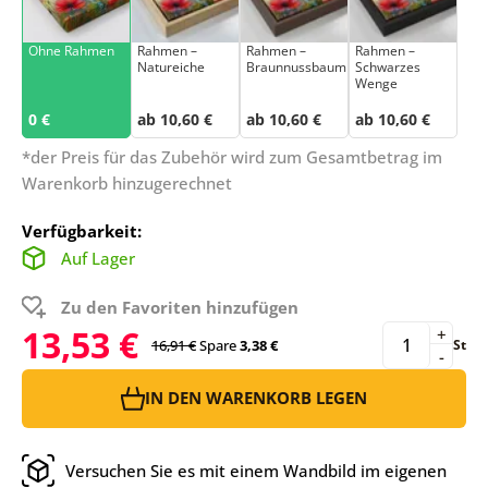
Ohne Rahmen
Rahmen –
Rahmen –
Rahmen –
Natureiche
Braunnussbaum
Schwarzes
Wenge
0 €
ab 10,60 €
ab 10,60 €
ab 10,60 €
*der Preis für das Zubehör wird zum Gesamtbetrag im
Warenkorb hinzugerechnet
Verfügbarkeit:
Auf Lager
Zu den Favoriten hinzufügen
13,53 €
+
16,91 €
Spare
3,38 €
St
-
IN DEN WARENKORB LEGEN
Versuchen Sie es mit einem Wandbild im eigenen