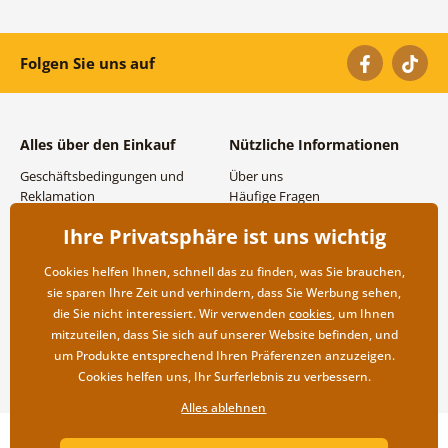
Folgen Sie uns auf
Alles über den Einkauf
Nützliche Informationen
Geschäftsbedingungen und
Über uns
Reklamation
Häufige Fragen
Datenschutzbestimmungen
Kontakte
Ihre Privatsphäre ist uns wichtig
Versand- und
Großhandel und
Zahlungsmöglichkeiten
Zusammenarbeit
Cookies helfen Ihnen, schnell das zu finden, was Sie brauchen,
Rücksendung der Ware
sie sparen Ihre Zeit und verhindern, dass Sie Werbung sehen,
die Sie nicht interessiert. Wir verwenden
cookies
, um Ihnen
mitzuteilen, dass Sie sich auf unserer Website befinden, und
um Produkte entsprechend Ihren Präferenzen anzuzeigen.
Cookies helfen uns, Ihr Surferlebnis zu verbessern.
Alles ablehnen
Copyright ©2019 © Dovido.at.