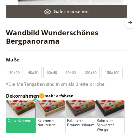
Galerie ansehen
Wandbild Wunderschönes
Bergpanorama
Maße:
30x20
40x30
60x40
90x60
120x80
150x100
*Die Maßangaben sind in cm als Breite x Höhe.
Dekorrahmen
mehr erfahren
i
Ohne Rahmen
Rahmen –
Rahmen –
Rahmen –
Natureiche
Braunnussbaum
Schwarzes
Wenge