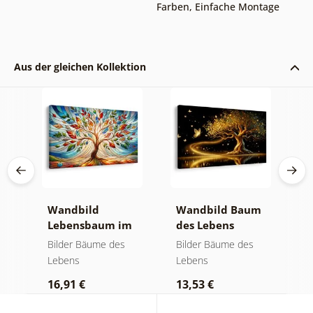
Farben
,
Einfache Montage
Aus der gleichen Kollektion
Wandbild
Wandbild Baum
W
Lebensbaum im
des Lebens
S
bunten
goldene Magie
a
Bilder Bäume des
Bilder Bäume des
B
Glasfenster
Lebens
Lebens
L
16,91 €
13,53 €
1