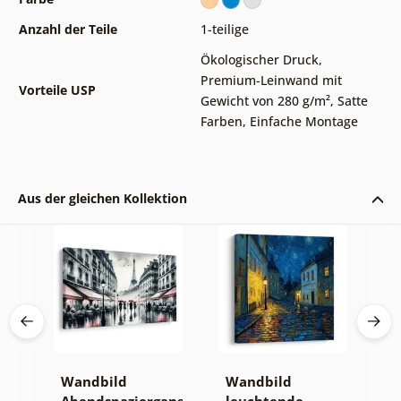
Anzahl der Teile
1-teilige
Ökologischer Druck
,
Premium-Leinwand mit
Vorteile USP
Gewicht von 280 g/m²
,
Satte
Farben
,
Einfache Montage
Aus der gleichen Kollektion
e
Wandbild
Wandbild
W