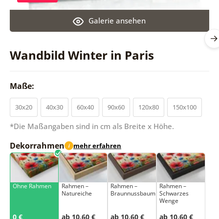
Galerie ansehen
Wandbild Winter in Paris
Maße:
30x20
40x30
60x40
90x60
120x80
150x100
*Die Maßangaben sind in cm als Breite x Höhe.
Dekorrahmen
mehr erfahren
i
Ohne Rahmen
Rahmen –
Rahmen –
Rahmen –
Natureiche
Braunnussbaum
Schwarzes
Wenge
0 €
ab 10,60 €
ab 10,60 €
ab 10,60 €