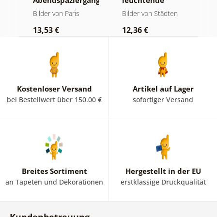
ur
Abendspaziergang
leuchtende
n
durch Paris
Lampennacht
S
Bilder von Paris
Bilder von Städten
B
u
13,53 €
12,36 €
1
Kostenloser Versand
Artikel auf Lager
bei Bestellwert über 150.00 €
sofortiger Versand
Breites Sortiment
Hergestellt in der EU
an Tapeten und Dekorationen
erstklassige Druckqualität