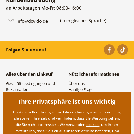
Kundenbetreuung
an Arbeitstagen Mo-Fr: 08:00-16:00
(in englischer Sprache)
info@dovido.de
Folgen Sie uns auf
Alles über den Einkauf
Nützliche Informationen
Geschäftsbedingungen und
Über uns
Reklamation
Häufige Fragen
Datenschutzbestimmungen
Kontakte
Ihre Privatsphäre ist uns wichtig
Versand- und
Großhandel und
Zahlungsmöglichkeiten
Zusammenarbeit
Cookies helfen Ihnen, schnell das zu finden, was Sie brauchen,
Rücksendung der Ware
sie sparen Ihre Zeit und verhindern, dass Sie Werbung sehen,
die Sie nicht interessiert. Wir verwenden
cookies
, um Ihnen
mitzuteilen, dass Sie sich auf unserer Website befinden, und