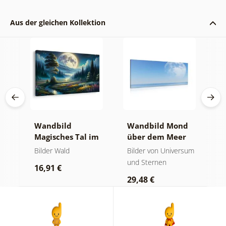
Aus der gleichen Kollektion
Wandbild
Wandbild Mond
W
Magisches Tal im
über dem Meer
u
Mondschein
sum
Bilder Wald
Bilder von Universum
W
und Sternen
16,91 €
1
29,48 €