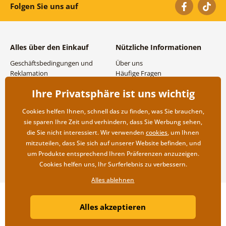
Folgen Sie uns auf
Alles über den Einkauf
Nützliche Informationen
Geschäftsbedingungen und
Über uns
Reklamation
Häufige Fragen
Datenschutzbestimmungen
Kontakte
Ihre Privatsphäre ist uns wichtig
Versand- und
Großhandel und
Zahlungsmöglichkeiten
Zusammenarbeit
Cookies helfen Ihnen, schnell das zu finden, was Sie brauchen,
Rücksendung der Ware
sie sparen Ihre Zeit und verhindern, dass Sie Werbung sehen,
die Sie nicht interessiert. Wir verwenden
cookies
, um Ihnen
mitzuteilen, dass Sie sich auf unserer Website befinden, und
um Produkte entsprechend Ihren Präferenzen anzuzeigen.
Cookies helfen uns, Ihr Surferlebnis zu verbessern.
Alles ablehnen
Copyright ©2019 © Dovido.at.
Alles akzeptieren
Webdesign
Litvanyi.sk
| Online-Shop erstellt von