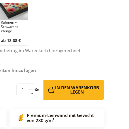
Rahmen –
Schwarzes
Wenge
ab 18,68 €
amtbetrag im Warenkorb hinzugerechnet
riten hinzufügen
+
IN DEN WARENKORB
St
LEGEN
-
Premium-Leinwand mit Gewicht
von 280 g/m²