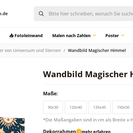
o.de
📤 Fotoleinwand
Malen nach Zahlen
Poster
der von Universum und Sternen
Wandbild Magischer Himmel
Wandbild Magischer
Maße:
90x30
120x40
135x45
150x50
*Die Maßangaben sind in cm als Breite x 
Dekorrahmen
mehr erfahren
i