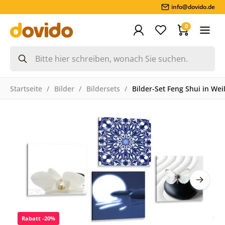
info@dovido.de
0
Startseite
Bilder
Bildersets
Bilder-Set Feng Shui in We
Rabatt -20%