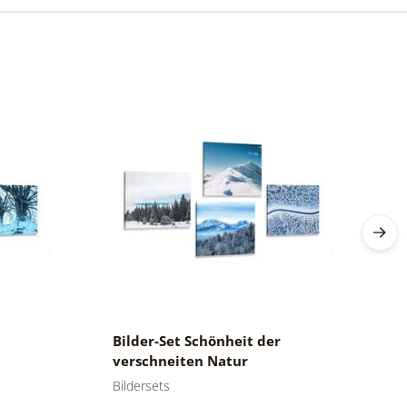
Bilder-Set Schönheit der
B
verschneiten Natur
W
Bildersets
Bi