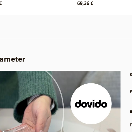
€
69,36 €
rameter
K
P
B
F