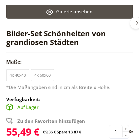
Galerie ansehen
Bilder-Set Schönheiten von
grandiosen Städten
Maße:
4x 40x40
4x 60x60
*Die Maßangaben sind in cm als Breite x Höhe.
Verfügbarkeit:
Auf Lager
Zu den Favoriten hinzufügen
55,49 €
+
69,36 €
Spare
13,87 €
St
-