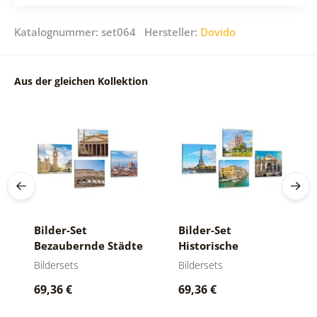
Katalognummer: set064 Hersteller:
Dovido
Aus der gleichen Kollektion
Bilder-Set
Bilder-Set
Bezaubernde Städte
Historische
Denkmäler in
Bildersets
Bildersets
wunderschönen
69,36 €
69,36 €
Farben