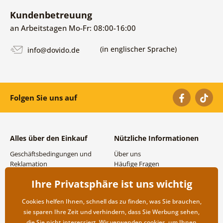
Kundenbetreuung
an Arbeitstagen Mo-Fr: 08:00-16:00
(in englischer Sprache)
info@dovido.de
Folgen Sie uns auf
Alles über den Einkauf
Nützliche Informationen
Geschäftsbedingungen und
Über uns
Reklamation
Häufige Fragen
Datenschutzbestimmungen
Kontakte
Ihre Privatsphäre ist uns wichtig
Versand- und
Großhandel und
Zahlungsmöglichkeiten
Zusammenarbeit
Cookies helfen Ihnen, schnell das zu finden, was Sie brauchen,
Rücksendung der Ware
sie sparen Ihre Zeit und verhindern, dass Sie Werbung sehen,
die Sie nicht interessiert. Wir verwenden
cookies
, um Ihnen