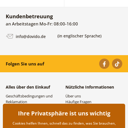
Kundenbetreuung
an Arbeitstagen Mo-Fr: 08:00-16:00
(in englischer Sprache)
info@dovido.de
Folgen Sie uns auf
Alles über den Einkauf
Nützliche Informationen
Geschäftsbedingungen und
Über uns
Reklamation
Häufige Fragen
Datenschutzbestimmungen
Kontakte
Ihre Privatsphäre ist uns wichtig
Versand- und
Großhandel und
Zahlungsmöglichkeiten
Zusammenarbeit
Cookies helfen Ihnen, schnell das zu finden, was Sie brauchen,
Rücksendung der Ware