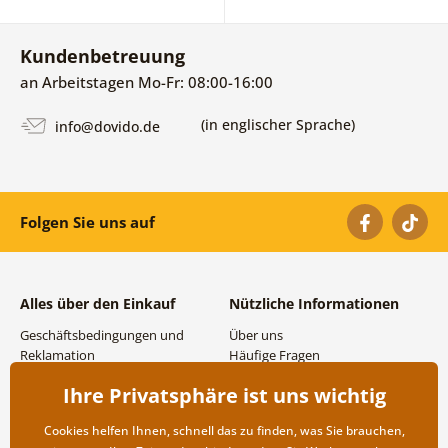
Kundenbetreuung
an Arbeitstagen Mo-Fr: 08:00-16:00
(in englischer Sprache)
info@dovido.de
Folgen Sie uns auf
Alles über den Einkauf
Nützliche Informationen
Geschäftsbedingungen und
Über uns
Reklamation
Häufige Fragen
Datenschutzbestimmungen
Kontakte
Ihre Privatsphäre ist uns wichtig
Versand- und
Großhandel und
Zahlungsmöglichkeiten
Zusammenarbeit
Cookies helfen Ihnen, schnell das zu finden, was Sie brauchen,
Rücksendung der Ware