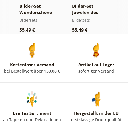
r
Bilder-Set
Bilder-Set
B
Wunderschöne
Juwelen des
d
Natur
Meeres und des
Bildersets
Bildersets
B
Strandes
55,49 €
55,49 €
5
Kostenloser Versand
Artikel auf Lager
bei Bestellwert über 150.00 €
sofortiger Versand
Breites Sortiment
Hergestellt in der EU
an Tapeten und Dekorationen
erstklassige Druckqualität