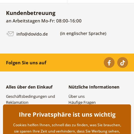
Kundenbetreuung
an Arbeitstagen Mo-Fr: 08:00-16:00
(in englischer Sprache)
info@dovido.de
Folgen Sie uns auf
Alles über den Einkauf
Nützliche Informationen
Geschäftsbedingungen und
Über uns
Reklamation
Häufige Fragen
Datenschutzbestimmungen
Kontakte
Ihre Privatsphäre ist uns wichtig
Versand- und
Großhandel und
Zahlungsmöglichkeiten
Zusammenarbeit
Cookies helfen Ihnen, schnell das zu finden, was Sie brauchen,
Rücksendung der Ware
sie sparen Ihre Zeit und verhindern, dass Sie Werbung sehen,