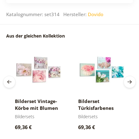
Katalognummer: set314 Hersteller:
Dovido
Aus der gleichen Kollektion
Bilderset Vintage-
Bilderset
Körbe mit Blumen
Türkisfarbenes
Stillleben mit
Bildersets
Bildersets
Blumen
69,36 €
69,36 €