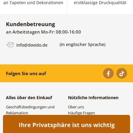
an Tapeten und Dekorationen
erstklassige Druckqualität
Kundenbetreuung
an Arbeitstagen Mo-Fr: 08:00-16:00
(in englischer Sprache)
info@dovido.de
Folgen Sie uns auf
Alles über den Einkauf
Nützliche Informationen
Geschäftsbedingungen und
Über uns
Reklamation
Häufige Fragen
Datenschutzbestimmungen
Kontakte
Ihre Privatsphäre ist uns wichtig
Versand- und
Großhandel und
Zahlungsmöglichkeiten
Zusammenarbeit