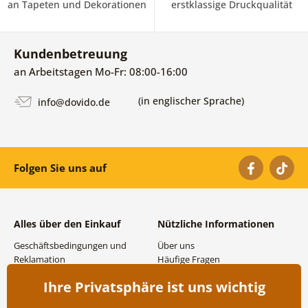
an Tapeten und Dekorationen
erstklassige Druckqualität
Kundenbetreuung
an Arbeitstagen Mo-Fr: 08:00-16:00
(in englischer Sprache)
info@dovido.de
Folgen Sie uns auf
Alles über den Einkauf
Nützliche Informationen
Geschäftsbedingungen und
Über uns
Reklamation
Häufige Fragen
Datenschutzbestimmungen
Kontakte
Ihre Privatsphäre ist uns wichtig
Versand- und
Großhandel und
Zahlungsmöglichkeiten
Zusammenarbeit