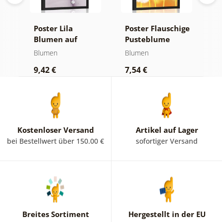
s
Poster Lila
Poster Flauschige
P
Blumen auf
Pusteblume
B
abstraktem
Blumen
Blumen
B
Hintergrund
9,42 €
7,54 €
9
Kostenloser Versand
Artikel auf Lager
bei Bestellwert über 150.00 €
sofortiger Versand
Breites Sortiment
Hergestellt in der EU