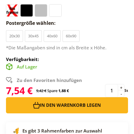
Postergröße wählen:
20x30
30x45
40x60
60x90
*Die Maßangaben sind in cm als Breite x Höhe.
Verfügbarkeit:
Auf Lager
Zu den Favoriten hinzufügen
7,54 €
+
9,42 €
Spare
1,88 €
St
-
IN DEN WARENKORB LEGEN
Es gibt 3 Rahmenfarben zur Auswahl