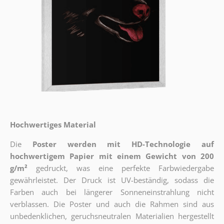
Hochwertiges Material
Die
Poster werden mit HD-Technologie auf
hochwertigem Papier mit einem Gewicht von 200
g/m²
gedruckt, was eine perfekte Farbwiedergabe
gewährleistet. Der Druck ist UV-beständig, sodass die
Farben auch bei längerer Sonneneinstrahlung nicht
verblassen. Die Poster und auch die Rahmen sind aus
unbedenklichen, geruchsneutralen Materialien hergestellt