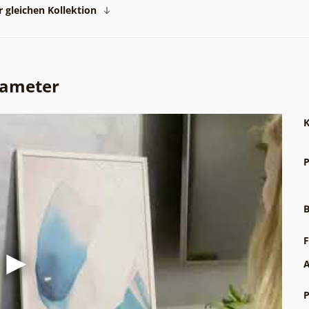
 gleichen Kollektion
rameter
K
P
B
F
A
P