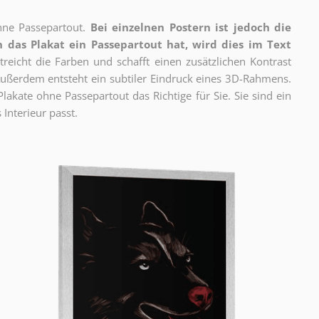
ne Passepartout.
Bei einzelnen Postern ist jedoch die
 das Plakat ein Passepartout hat, wird dies im Text
reicht die Farben und schafft einen zusätzlichen Kontrast
ßerdem entsteht ein subtiler Eindruck eines 3D-Rahmens.
akate ohne Passepartout das Richtige für Sie. Sie sind ein
 Interieur passt.