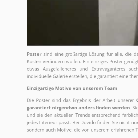
Poster
sind eine großartige Lösung für alle, die d
Kosten verändern wollen. Ein einziges Poster genü
etwas Ausgefalleneres und Extravaganteres su
individuelle Galerie erstellen, die garantiert eine 
Einzigartige Motive von unserem Team
Die Poster sind das Ergebnis der Arbeit unserer
garantiert nirgendwo anders finden werden
. S
und sie den aktuellen Trends entsprechend farblich
jedes Interieur passt. Bei Dovido finden Sie nicht n
sondern auch Motive, die von unserem erfahrenen T