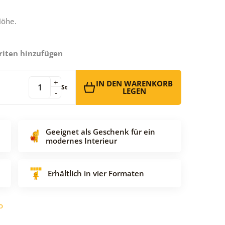
Höhe.
riten hinzufügen
+
IN DEN WARENKORB
St
LEGEN
-
Geeignet als Geschenk für ein
modernes Interieur
Erhältlich in vier Formaten
o