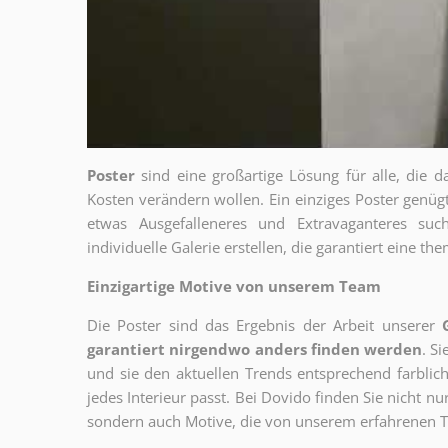
Poster
sind eine großartige Lösung für alle, die d
Kosten verändern wollen. Ein einziges Poster genü
etwas Ausgefalleneres und Extravaganteres su
individuelle Galerie erstellen, die garantiert eine 
Einzigartige Motive von unserem Team
Die Poster sind das Ergebnis der Arbeit unserer
garantiert nirgendwo anders finden werden
. S
und sie den aktuellen Trends entsprechend farblich
jedes Interieur passt. Bei Dovido finden Sie nicht n
sondern auch Motive, die von unserem erfahrenen T