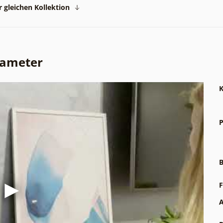
 gleichen Kollektion
rameter
K
P
B
F
A