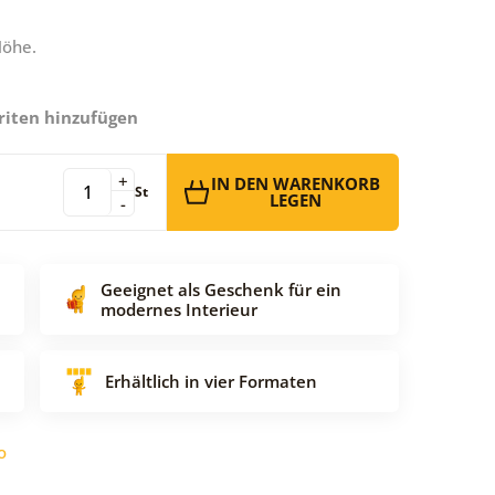
Höhe.
riten hinzufügen
+
IN DEN WARENKORB
St
LEGEN
-
Geeignet als Geschenk für ein
modernes Interieur
Erhältlich in vier Formaten
o