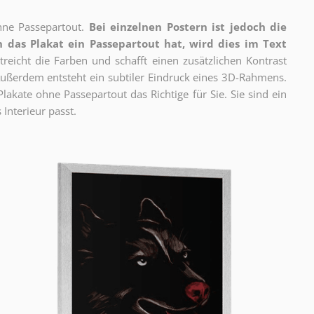
ne Passepartout.
Bei einzelnen Postern ist jedoch die
 das Plakat ein Passepartout hat, wird dies im Text
reicht die Farben und schafft einen zusätzlichen Kontrast
ßerdem entsteht ein subtiler Eindruck eines 3D-Rahmens.
akate ohne Passepartout das Richtige für Sie. Sie sind ein
 Interieur passt.