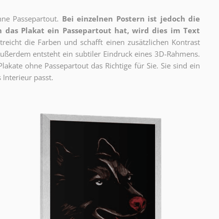
ne Passepartout.
Bei einzelnen Postern ist jedoch die
 das Plakat ein Passepartout hat, wird dies im Text
reicht die Farben und schafft einen zusätzlichen Kontrast
ßerdem entsteht ein subtiler Eindruck eines 3D-Rahmens.
akate ohne Passepartout das Richtige für Sie. Sie sind ein
 Interieur passt.