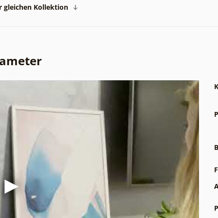
 gleichen Kollektion
rameter
K
P
B
F
A
P