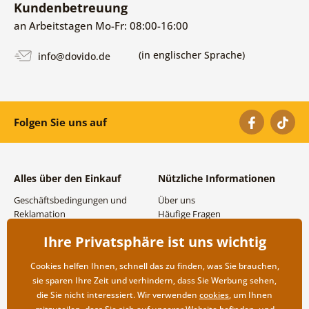
Kundenbetreuung
an Arbeitstagen Mo-Fr: 08:00-16:00
(in englischer Sprache)
info@dovido.de
Folgen Sie uns auf
Alles über den Einkauf
Nützliche Informationen
Geschäftsbedingungen und
Über uns
Reklamation
Häufige Fragen
Datenschutzbestimmungen
Kontakte
Ihre Privatsphäre ist uns wichtig
Versand- und
Großhandel und
Zahlungsmöglichkeiten
Zusammenarbeit
Cookies helfen Ihnen, schnell das zu finden, was Sie brauchen,
Rücksendung der Ware
sie sparen Ihre Zeit und verhindern, dass Sie Werbung sehen,
die Sie nicht interessiert. Wir verwenden
cookies
, um Ihnen