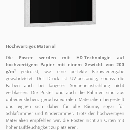
Hochwertiges Material
Die
Poster werden mit HD-Technologie auf
hochwertigem Papier mit einem Gewicht von 200
g/m²
gedruckt, was eine perfekte Farbwiedergabe
gewährleistet. Der Druck ist UV-beständig, sodass die
Farben auch bei längerer Sonneneinstrahlung nicht
verblassen. Die Poster und auch die Rahmen sind aus
unbedenklichen, geruchsneutralen Materialien hergestellt
und eignen sich daher für alle Räume, sogar für
Schlafzimmer und Kinderzimmer. Trotz der hochwertigen
Materialien empfehlen wir, die Poster nicht an Orten mit
hoher Luftfeuchtigkeit zu platzieren.