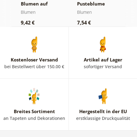
Blumen auf
Pusteblume
B
abstraktem
Blumen
Blumen
B
Hintergrund
9,42 €
7,54 €
9
Kostenloser Versand
Artikel auf Lager
bei Bestellwert über 150.00 €
sofortiger Versand
Breites Sortiment
Hergestellt in der EU
an Tapeten und Dekorationen
erstklassige Druckqualität