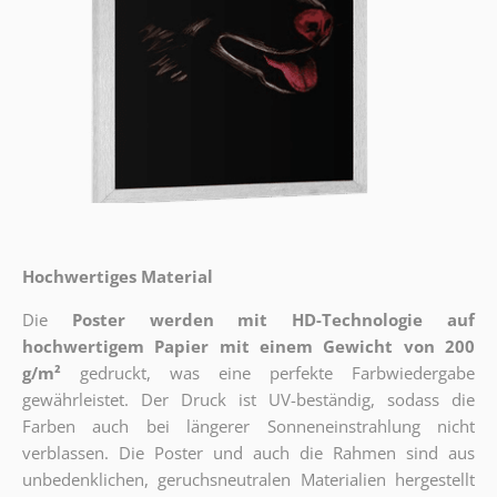
Hochwertiges Material
Die
Poster werden mit HD-Technologie auf
hochwertigem Papier mit einem Gewicht von 200
g/m²
gedruckt, was eine perfekte Farbwiedergabe
gewährleistet. Der Druck ist UV-beständig, sodass die
Farben auch bei längerer Sonneneinstrahlung nicht
verblassen. Die Poster und auch die Rahmen sind aus
unbedenklichen, geruchsneutralen Materialien hergestellt