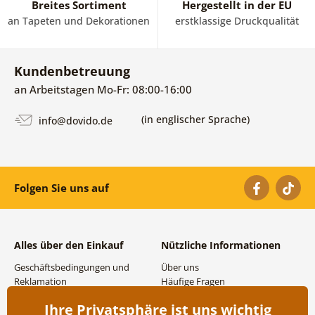
Breites Sortiment
Hergestellt in der EU
an Tapeten und Dekorationen
erstklassige Druckqualität
Kundenbetreuung
an Arbeitstagen Mo-Fr: 08:00-16:00
(in englischer Sprache)
info@dovido.de
Folgen Sie uns auf
Alles über den Einkauf
Nützliche Informationen
Geschäftsbedingungen und
Über uns
Reklamation
Häufige Fragen
Datenschutzbestimmungen
Kontakte
Ihre Privatsphäre ist uns wichtig
Versand- und
Großhandel und