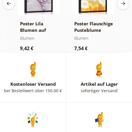
s
Poster Lila
Poster Flauschige
P
Blumen auf
Pusteblume
B
abstraktem
Blumen
Blumen
B
Hintergrund
9,42 €
7,54 €
9
Kostenloser Versand
Artikel auf Lager
bei Bestellwert über 150.00 €
sofortiger Versand