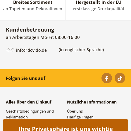
Breites Sortiment
Hergestellt in der EU
an Tapeten und Dekorationen
erstklassige Druckqualität
Kundenbetreuung
an Arbeitstagen Mo-Fr: 08:00-16:00
(in englischer Sprache)
info@dovido.de
Folgen Sie uns auf
Alles über den Einkauf
Nützliche Informationen
Geschäftsbedingungen und
Über uns
Reklamation
Häufige Fragen
Datenschutzbestimmungen
Kontakte
Ihre Privatsphäre ist uns wichtig
Versand- und
Großhandel und