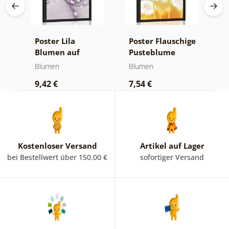
Poster Lila
Poster Flauschige
P
Blumen auf
Pusteblume
B
abstraktem
Blumen
Blumen
B
Hintergrund
9,42 €
7,54 €
9
Kostenloser Versand
Artikel auf Lager
bei Bestellwert über 150.00 €
sofortiger Versand