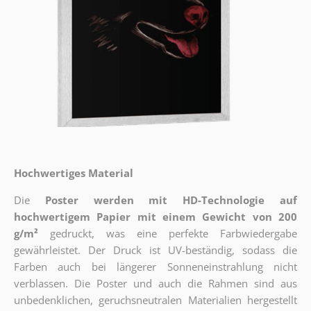
Hochwertiges Material
Die
Poster werden mit HD-Technologie auf
hochwertigem Papier mit einem Gewicht von 200
g/m²
gedruckt, was eine perfekte Farbwiedergabe
gewährleistet. Der Druck ist UV-beständig, sodass die
Farben auch bei längerer Sonneneinstrahlung nicht
verblassen. Die Poster und auch die Rahmen sind aus
unbedenklichen, geruchsneutralen Materialien hergestellt