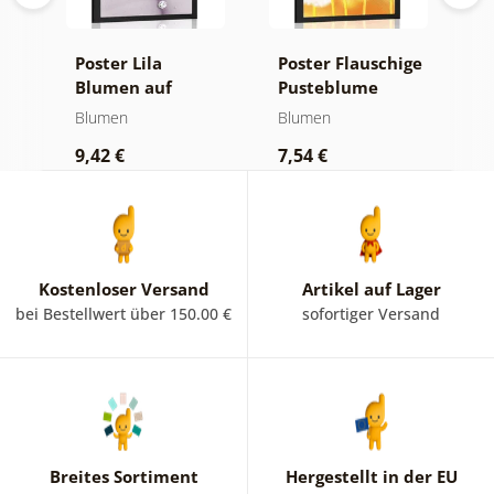
Poster Lila
Poster Flauschige
P
Blumen auf
Pusteblume
B
abstraktem
Blumen
Blumen
B
Hintergrund
9,42 €
7,54 €
9
Kostenloser Versand
Artikel auf Lager
bei Bestellwert über 150.00 €
sofortiger Versand
Breites Sortiment
Hergestellt in der EU