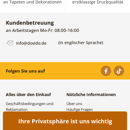
an Tapeten und Dekorationen
erstklassige Druckqualität
Kundenbetreuung
an Arbeitstagen Mo-Fr: 08:00-16:00
(in englischer Sprache)
info@dovido.de
Folgen Sie uns auf
Alles über den Einkauf
Nützliche Informationen
Geschäftsbedingungen und
Über uns
Reklamation
Häufige Fragen
Datenschutzbestimmungen
Kontakte
Ihre Privatsphäre ist uns wichtig
Versand- und
Großhandel und
Zahlungsmöglichkeiten
Zusammenarbeit