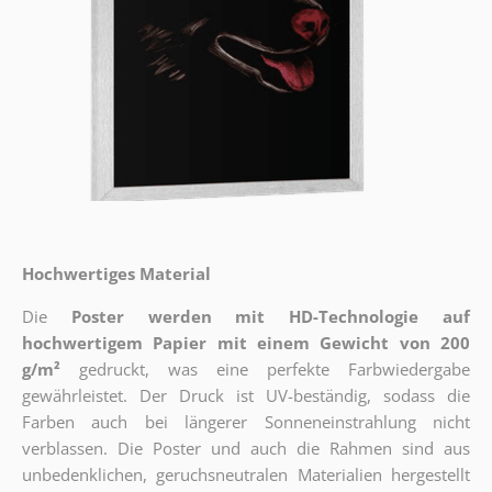
Hochwertiges Material
Die
Poster werden mit HD-Technologie auf
hochwertigem Papier mit einem Gewicht von 200
g/m²
gedruckt, was eine perfekte Farbwiedergabe
gewährleistet. Der Druck ist UV-beständig, sodass die
Farben auch bei längerer Sonneneinstrahlung nicht
verblassen. Die Poster und auch die Rahmen sind aus
unbedenklichen, geruchsneutralen Materialien hergestellt