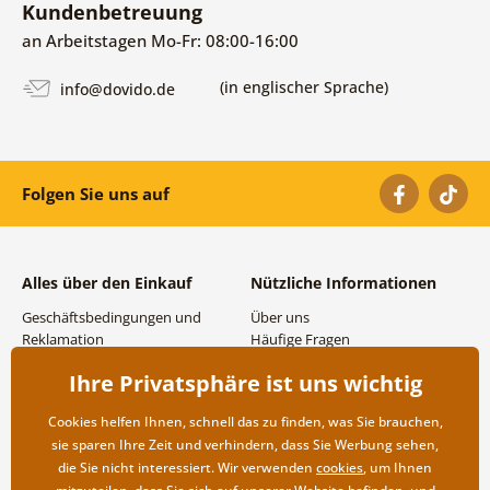
Kundenbetreuung
an Arbeitstagen Mo-Fr: 08:00-16:00
(in englischer Sprache)
info@dovido.de
Folgen Sie uns auf
Alles über den Einkauf
Nützliche Informationen
Geschäftsbedingungen und
Über uns
Reklamation
Häufige Fragen
Datenschutzbestimmungen
Kontakte
Ihre Privatsphäre ist uns wichtig
Versand- und
Großhandel und
Zahlungsmöglichkeiten
Zusammenarbeit
Cookies helfen Ihnen, schnell das zu finden, was Sie brauchen,
Rücksendung der Ware
sie sparen Ihre Zeit und verhindern, dass Sie Werbung sehen,
die Sie nicht interessiert. Wir verwenden
cookies
, um Ihnen