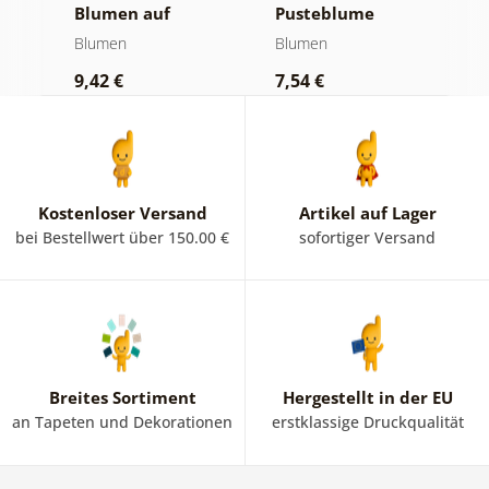
Blumen auf
Pusteblume
B
abstraktem
Blumen
Blumen
B
Hintergrund
9,42 €
7,54 €
9
Kostenloser Versand
Artikel auf Lager
bei Bestellwert über 150.00 €
sofortiger Versand
Breites Sortiment
Hergestellt in der EU
an Tapeten und Dekorationen
erstklassige Druckqualität