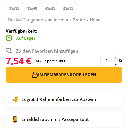
20x30
30x45
40x60
60x90
*Die Maßangaben sind in cm als Breite x Höhe.
Verfügbarkeit:
Auf Lager
Zu den Favoriten hinzufügen
7,54 €
+
9,42 €
Spare
1,88 €
St
-
IN DEN WARENKORB LEGEN
Es gibt 3 Rahmenfarben zur Auswahl
Erhältlich auch mit Passepartout