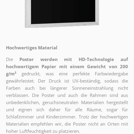
Hochwertiges Material
Die
Poster werden mit HD-Technologie auf
hochwertigem Papier mit einem Gewicht von 200
g/m²
gedruckt, was eine perfekte Farbwiedergabe
gewährleistet. Der Druck ist UV-beständig, sodass die
Farben auch bei längerer Sonneneinstrahlung nicht
verblassen. Die Poster und auch die Rahmen sind aus
unbedenklichen, geruchsneutralen Materialien hergestellt
und eignen sich daher für alle Räume, sogar für
Schlafzimmer und Kinderzimmer. Trotz der hochwertigen
Materialien empfehlen wir, die Poster nicht an Orten mit
hoher Luftfeuchtigkeit zu platzieren.