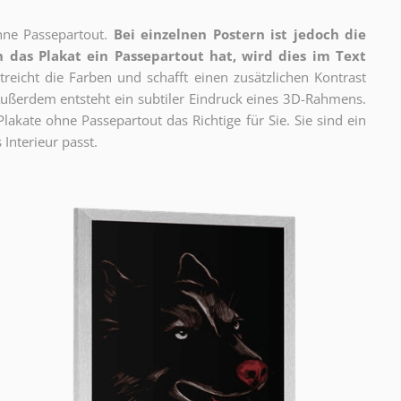
ne Passepartout.
Bei einzelnen Postern ist jedoch die
 das Plakat ein Passepartout hat, wird dies im Text
reicht die Farben und schafft einen zusätzlichen Kontrast
ßerdem entsteht ein subtiler Eindruck eines 3D-Rahmens.
akate ohne Passepartout das Richtige für Sie. Sie sind ein
 Interieur passt.