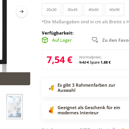
20x30
30x45
40x60
60x90
*Die Maßangaben sind in cm als Breite x 
Verfügbarkeit:
Auf Lager
Zu den Favo
7,54 €
Normalpreis:
9,42 €
Spare
1,88 €
Es gibt 3 Rahmenfarben zur
Auswahl
Geeignet als Geschenk für ein
modernes Interieur