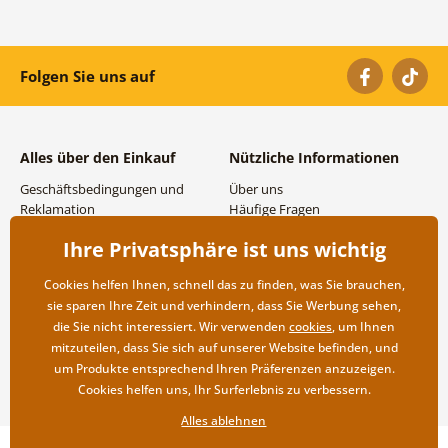
Folgen Sie uns auf
Alles über den Einkauf
Nützliche Informationen
Geschäftsbedingungen und
Über uns
Reklamation
Häufige Fragen
Datenschutzbestimmungen
Kontakte
Ihre Privatsphäre ist uns wichtig
Versand- und
Großhandel und
Zahlungsmöglichkeiten
Zusammenarbeit
Cookies helfen Ihnen, schnell das zu finden, was Sie brauchen,
Rücksendung der Ware
sie sparen Ihre Zeit und verhindern, dass Sie Werbung sehen,
die Sie nicht interessiert. Wir verwenden
cookies
, um Ihnen
mitzuteilen, dass Sie sich auf unserer Website befinden, und
um Produkte entsprechend Ihren Präferenzen anzuzeigen.
Cookies helfen uns, Ihr Surferlebnis zu verbessern.
Alles ablehnen