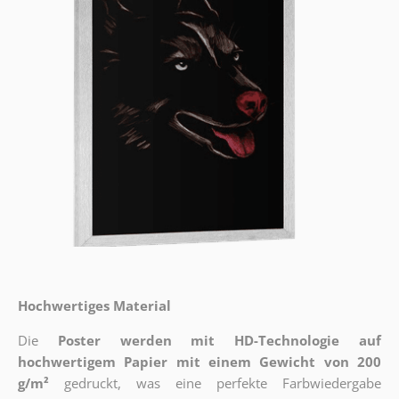
Hochwertiges Material
Die
Poster werden mit HD-Technologie auf
hochwertigem Papier mit einem Gewicht von 200
g/m²
gedruckt, was eine perfekte Farbwiedergabe