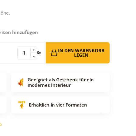
Höhe.
riten hinzufügen
+
IN DEN WARENKORB
St
LEGEN
-
Geeignet als Geschenk für ein
modernes Interieur
Erhältlich in vier Formaten
o