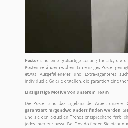
Poster
sind eine großartige Lösung für alle, die d
Kosten verändern wollen. Ein einziges Poster genü
etwas Ausgefalleneres und Extravaganteres su
individuelle Galerie erstellen, die garantiert eine 
Einzigartige Motive von unserem Team
Die Poster sind das Ergebnis der Arbeit unserer
garantiert nirgendwo anders finden werden
. S
und sie den aktuellen Trends entsprechend farblich
jedes Interieur passt. Bei Dovido finden Sie nicht n