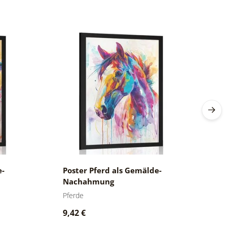
e-
Poster Pferd als Gemälde-
P
Nachahmung
N
Pferde
Gi
9,42 €
9