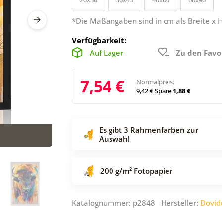
*Die Maßangaben sind in cm als Breite x 
Verfügbarkeit:
Auf Lager
Zu den Favo
7,54 €
Normalpreis:
9,42 €
Spare
1,88 €
Es gibt 3 Rahmenfarben zur
Auswahl
200 g/m² Fotopapier
Katalognummer: p2848 Hersteller:
Dovid