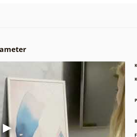
rameter
K
K
P
B
F