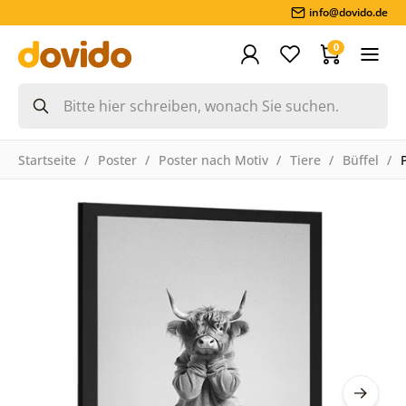
info@dovido.de
0
Startseite
Poster
Poster nach Motiv
Tiere
Büffel