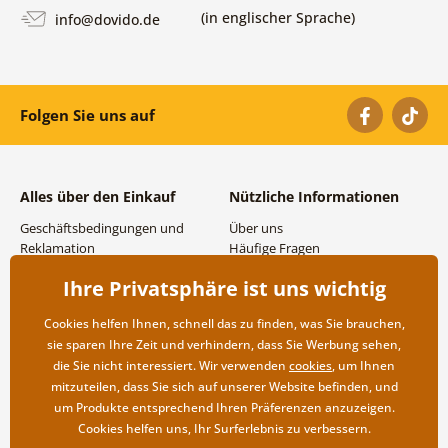
(in englischer Sprache)
info@dovido.de
Folgen Sie uns auf
Alles über den Einkauf
Nützliche Informationen
Geschäftsbedingungen und
Über uns
Reklamation
Häufige Fragen
Datenschutzbestimmungen
Kontakte
Ihre Privatsphäre ist uns wichtig
Versand- und
Großhandel und
Zahlungsmöglichkeiten
Zusammenarbeit
Cookies helfen Ihnen, schnell das zu finden, was Sie brauchen,
Rücksendung der Ware
sie sparen Ihre Zeit und verhindern, dass Sie Werbung sehen,
die Sie nicht interessiert. Wir verwenden
cookies
, um Ihnen
mitzuteilen, dass Sie sich auf unserer Website befinden, und
um Produkte entsprechend Ihren Präferenzen anzuzeigen.
Cookies helfen uns, Ihr Surferlebnis zu verbessern.