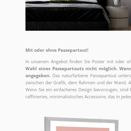
Mit oder ohne Passepartout!
In unserem Angebot finden Sie Poster mit oder oh
Wahl eines Passepartouts nicht möglich.
Wenn
angegeben.
Das naturfarbene Passepartout unterst
zwischen der Grafik, dem Rahmen und der Wand. Au
Wenn Sie ein einfacheres Design bevorzugen, sind Pl
raffiniertes, minimalistisches Accessoire, das in jedes