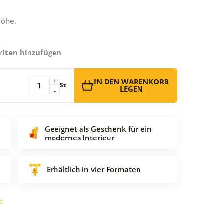
Höhe.
riten hinzufügen
+
IN DEN WARENKORB
St
LEGEN
-
Geeignet als Geschenk für ein
modernes Interieur
Erhältlich in vier Formaten
o