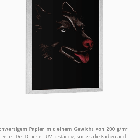
ochwertigem Papier mit einem Gewicht von 200 g/m²
eistet. Der Druck ist UV-beständig, sodass die Farben auch