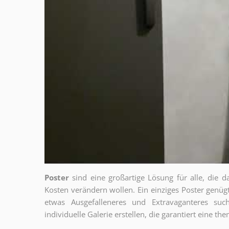
Poster
sind eine großartige Lösung für alle, die d
Kosten verändern wollen. Ein einziges Poster genü
etwas Ausgefalleneres und Extravaganteres su
individuelle Galerie erstellen, die garantiert eine 