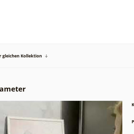
 gleichen Kollektion
rameter
K
P