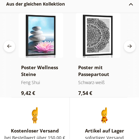
Aus der gleichen Kollektion
Poster Wellness
Poster mit
P
Steine
Passepartout
P
Blumenmandala
D
Feng Shui
Schwarz-weiß
F
in Schwarz-Weiß
d
9,42 €
7,54 €
9
M
Kostenloser Versand
Artikel auf Lager
bei Bestellwert über 150.00 €
sofortiger Versand