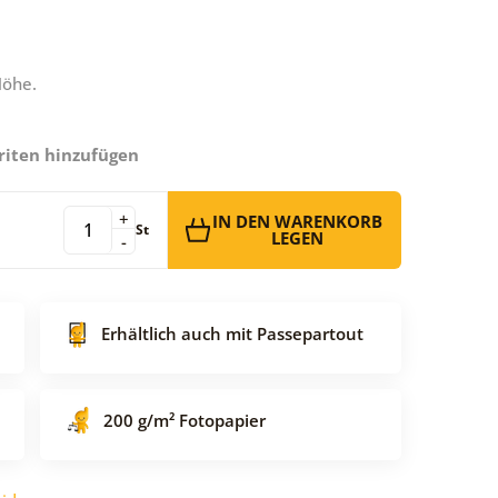
Höhe.
riten hinzufügen
+
IN DEN WARENKORB
St
LEGEN
-
Erhältlich auch mit Passepartout
200 g/m² Fotopapier