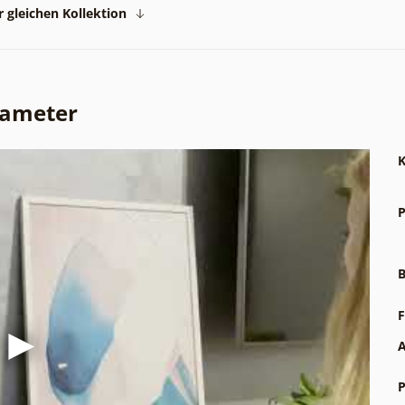
 gleichen Kollektion
rameter
K
P
B
F
A
P