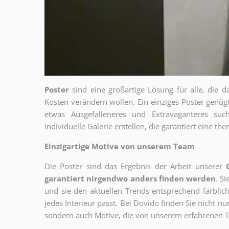
Poster
sind eine großartige Lösung für alle, die d
Kosten verändern wollen. Ein einziges Poster genü
etwas Ausgefalleneres und Extravaganteres su
individuelle Galerie erstellen, die garantiert eine 
Einzigartige Motive von unserem Team
Die Poster sind das Ergebnis der Arbeit unserer
garantiert nirgendwo anders finden werden
. S
und sie den aktuellen Trends entsprechend farblich
jedes Interieur passt. Bei Dovido finden Sie nicht n
sondern auch Motive, die von unserem erfahrenen T