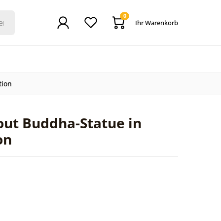
0
Ihr Warenkorb
tion
out Buddha-Statue in
on