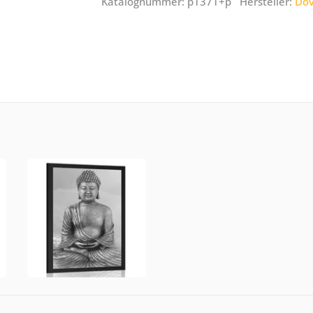
Katalognummer: p1371+p Hersteller:
Dov