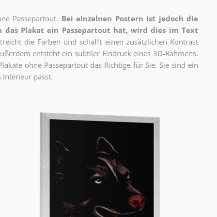
ne Passepartout.
Bei einzelnen Postern ist jedoch die
 das Plakat ein Passepartout hat, wird dies im Text
reicht die Farben und schafft einen zusätzlichen Kontrast
ßerdem entsteht ein subtiler Eindruck eines 3D-Rahmens.
akate ohne Passepartout das Richtige für Sie. Sie sind ein
 Interieur passt.