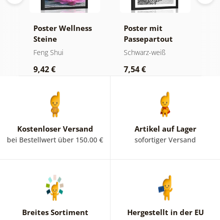
Poster Wellness
Poster mit
P
Steine
Passepartout
P
Blumenmandala
D
Feng Shui
Schwarz-weiß
F
in Schwarz-Weiß
d
9,42 €
7,54 €
9
M
Kostenloser Versand
Artikel auf Lager
bei Bestellwert über 150.00 €
sofortiger Versand
Breites Sortiment
Hergestellt in der EU