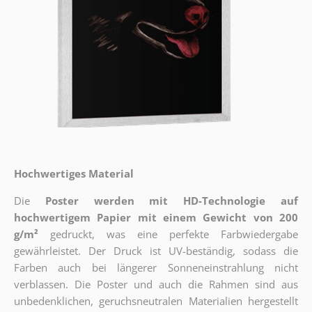
Hochwertiges Material
Die
Poster werden mit HD-Technologie auf
hochwertigem Papier mit einem Gewicht von 200
g/m²
gedruckt, was eine perfekte Farbwiedergabe
gewährleistet. Der Druck ist UV-beständig, sodass die
Farben auch bei längerer Sonneneinstrahlung nicht
verblassen. Die Poster und auch die Rahmen sind aus
unbedenklichen, geruchsneutralen Materialien hergestellt