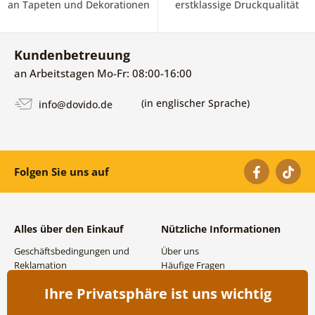
an Tapeten und Dekorationen
erstklassige Druckqualität
Kundenbetreuung
an Arbeitstagen Mo-Fr: 08:00-16:00
(in englischer Sprache)
info@dovido.de
Folgen Sie uns auf
Alles über den Einkauf
Nützliche Informationen
Geschäftsbedingungen und
Über uns
Reklamation
Häufige Fragen
Datenschutzbestimmungen
Kontakte
Ihre Privatsphäre ist uns wichtig
Versand- und
Großhandel und
Zahlungsmöglichkeiten
Zusammenarbeit