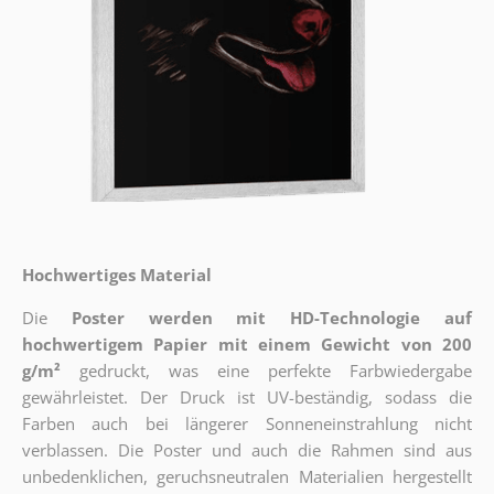
Hochwertiges Material
Die
Poster werden mit HD-Technologie auf
hochwertigem Papier mit einem Gewicht von 200
g/m²
gedruckt, was eine perfekte Farbwiedergabe
gewährleistet. Der Druck ist UV-beständig, sodass die
Farben auch bei längerer Sonneneinstrahlung nicht
verblassen. Die Poster und auch die Rahmen sind aus
unbedenklichen, geruchsneutralen Materialien hergestellt