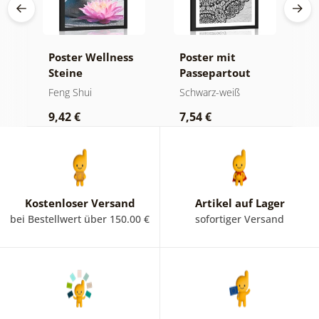
Poster Wellness
Poster mit
P
Steine
Passepartout
P
Blumenmandala
D
Feng Shui
Schwarz-weiß
F
in Schwarz-Weiß
d
9,42 €
7,54 €
9
M
Kostenloser Versand
Artikel auf Lager
bei Bestellwert über 150.00 €
sofortiger Versand