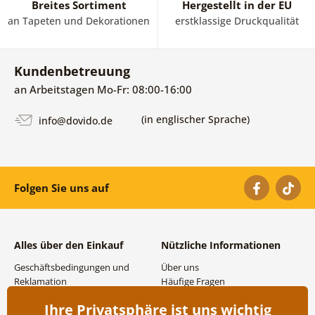
Breites Sortiment
Hergestellt in der EU
an Tapeten und Dekorationen
erstklassige Druckqualität
Kundenbetreuung
an Arbeitstagen Mo-Fr: 08:00-16:00
(in englischer Sprache)
info@dovido.de
Folgen Sie uns auf
Alles über den Einkauf
Nützliche Informationen
Geschäftsbedingungen und
Über uns
Reklamation
Häufige Fragen
Datenschutzbestimmungen
Kontakte
Ihre Privatsphäre ist uns wichtig
Versand- und
Großhandel und