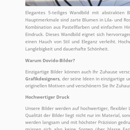
Elegantes 5-teiliges Wandbild mit abstrakten 
Hauptmerkmale sind zarte Blumen in Lila- und Ros
Kombination aus Pastellfarben und einfachem Hi
Eindruck. Dieses Wandbild eignet sich hervorra
einen Hauch von Stil und Eleganz verleiht. Hoch
Langlebigkeit und dauerhafte Schönheit.
Warum Dovido-Bilder?
Einzigartige Bilder können auch Ihr Zuhause vers
Grafikdesigners
, der
seine Ideen in einzigartige 
originellen Motiven und verschönern Sie Ihr Zuhause
Hochwertiger Druck
Unsere Bilder werden auf hochwertiger, flexible
Qualität der Bilder liegt nicht nur im Material, s
werden langsam und mit höchster Präzision gedru
müssen sich also keine Sorgen über blasse Fa