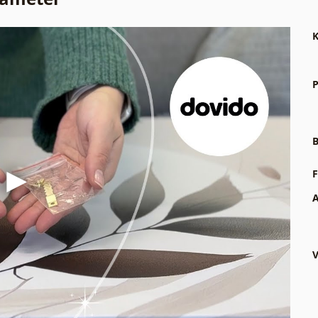
K
P
B
F
A
V