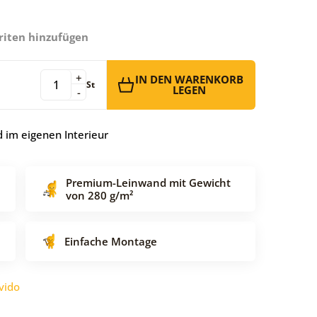
riten hinzufügen
+
IN DEN WARENKORB
St
LEGEN
-
 im eigenen Interieur
Premium-Leinwand mit Gewicht
von 280 g/m²
Einfache Montage
vido