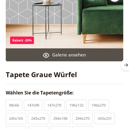
Rabatt -20%
Galerie ansehen
Tapete Graue Würfel
Wählen Sie die Tapetengröße:
98x66
147x99
147x270
196x132
196x270
245x165
245x270
294x198
294x270
343x231