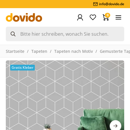
info@dovido.de
0
Startseite
Tapeten
Tapeten nach Motiv
Gemusterte Ta
Gratis Kleber