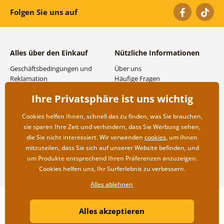
Folgen Sie uns auf
Alles über den Einkauf
Nützliche Informationen
Geschäftsbedingungen und
Über uns
Reklamation
Häufige Fragen
Datenschutzbestimmungen
Kontakte
Ihre Privatsphäre ist uns wichtig
Versand- und
Großhandel und
Zahlungsmöglichkeiten
Zusammenarbeit
Cookies helfen Ihnen, schnell das zu finden, was Sie brauchen,
Rücksendung der Ware
sie sparen Ihre Zeit und verhindern, dass Sie Werbung sehen,
die Sie nicht interessiert. Wir verwenden
cookies
, um Ihnen
mitzuteilen, dass Sie sich auf unserer Website befinden, und
um Produkte entsprechend Ihren Präferenzen anzuzeigen.
Cookies helfen uns, Ihr Surferlebnis zu verbessern.
Alles ablehnen
Copyright ©2019 © Dovido.at.
Alles akzeptieren
Webdesign
Litvanyi.sk
| Online-Shop erstellt von