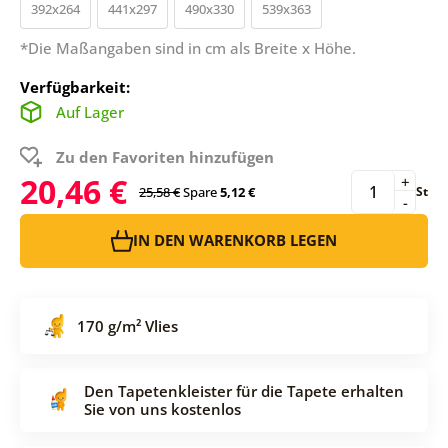
392x264
441x297
490x330
539x363
*Die Maßangaben sind in cm als Breite x Höhe.
Verfügbarkeit:
Auf Lager
Zu den Favoriten hinzufügen
20,46 €
+
25,58 €
Spare
5,12 €
St
-
IN DEN WARENKORB LEGEN
170 g/m² Vlies
Den Tapetenkleister für die Tapete erhalten
Sie von uns kostenlos