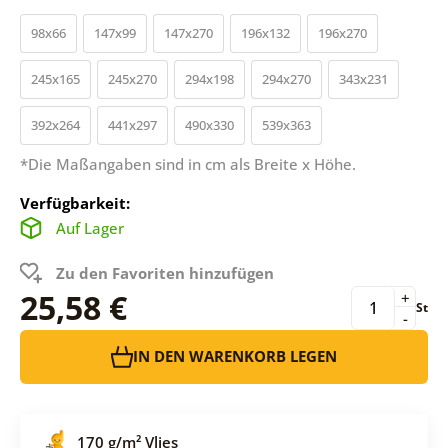
98x66
147x99
147x270
196x132
196x270
245x165
245x270
294x198
294x270
343x231
392x264
441x297
490x330
539x363
*Die Maßangaben sind in cm als Breite x Höhe.
Verfügbarkeit:
Auf Lager
Zu den Favoriten hinzufügen
25,58 €
+
St
-
IN DEN WARENKORB LEGEN
170 g/m² Vlies