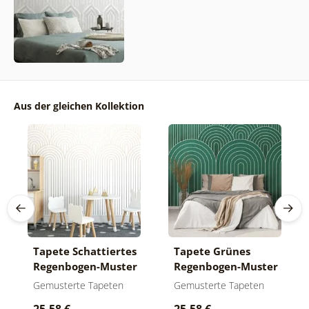
Aus der gleichen Kollektion
Tapete Schattiertes
Tapete Grünes
Regenbogen-Muster
Regenbogen-Muster
Mid-Century
Mid-Century
Gemusterte Tapeten
Gemusterte Tapeten
25,58 €
25,58 €