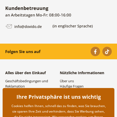
Kundenbetreuung
an Arbeitstagen Mo-Fr: 08:00-16:00
(in englischer Sprache)
info@dovido.de
Folgen Sie uns auf
Alles über den Einkauf
Nützliche Informationen
Geschäftsbedingungen und
Über uns
Reklamation
Häufige Fragen
Datenschutzbestimmungen
Kontakte
Ihre Privatsphäre ist uns wichtig
Versand- und
Großhandel und
Zahlungsmöglichkeiten
Zusammenarbeit
Cookies helfen Ihnen, schnell das zu finden, was Sie brauchen,
Rücksendung der Ware
sie sparen Ihre Zeit und verhindern, dass Sie Werbung sehen,
die Sie nicht interessiert. Wir verwenden
cookies
, um Ihnen