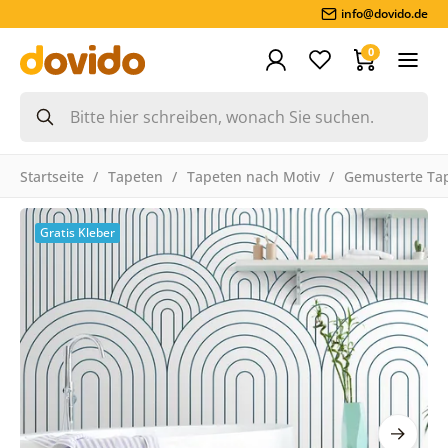
info@dovido.de
0
Startseite
Tapeten
Tapeten nach Motiv
Gemusterte Ta
Gratis Kleber