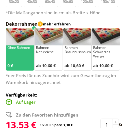
30x20
40x30
60x40
90x60
120x80
150x100
*Die Maßangaben sind in cm als Breite x Höhe.
Dekorrahmen
mehr erfahren
i
Ohne Rahmen
Rahmen –
Rahmen –
Rahmen –
Natureiche
Braunnussbaum
Schwarzes
Wenge
0 €
ab 10,60 €
ab 10,60 €
ab 10,60 €
*der Preis für das Zubehör wird zum Gesamtbetrag im
Warenkorb hinzugerechnet
Verfügbarkeit:
Auf Lager
Zu den Favoriten hinzufügen
13,53 €
+
16,91 €
Spare
3,38 €
St
-