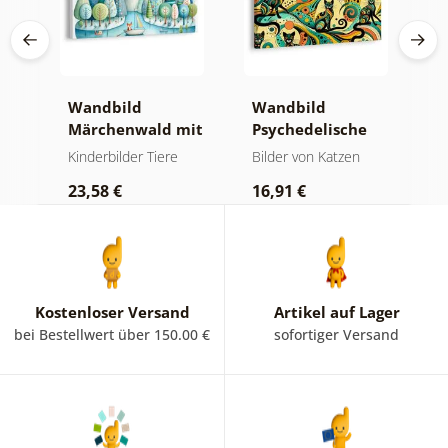
Wandbild
Wandbild
W
Märchenwald mit
Psychedelische
T
Fuchs und Eulen
Katzen
W
Kinderbilder Tiere
Bilder von Katzen
K
23,58 €
16,91 €
2
Kostenloser Versand
Artikel auf Lager
bei Bestellwert über 150.00 €
sofortiger Versand