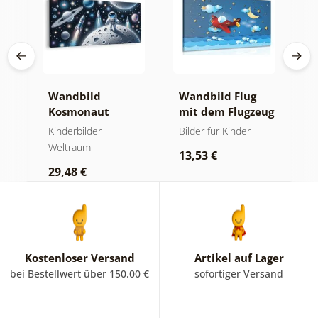
Wandbild
Wandbild Flug
W
ut
Kosmonaut
mit dem Flugzeug
h
zwischen
v
Kinderbilder
Bilder für Kinder
K
Planeten
S
Weltraum
W
13,53 €
29,48 €
1
Kostenloser Versand
Artikel auf Lager
bei Bestellwert über 150.00 €
sofortiger Versand