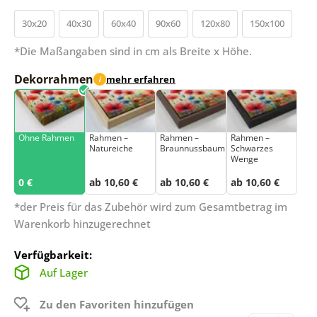
30x20
40x30
60x40
90x60
120x80
150x100
*Die Maßangaben sind in cm als Breite x Höhe.
Dekorrahmen
mehr erfahren
i
Ohne Rahmen
Rahmen –
Rahmen –
Rahmen –
Natureiche
Braunnussbaum
Schwarzes
Wenge
0 €
ab 10,60 €
ab 10,60 €
ab 10,60 €
*der Preis für das Zubehör wird zum Gesamtbetrag im
Warenkorb hinzugerechnet
Verfügbarkeit:
Auf Lager
Zu den Favoriten hinzufügen