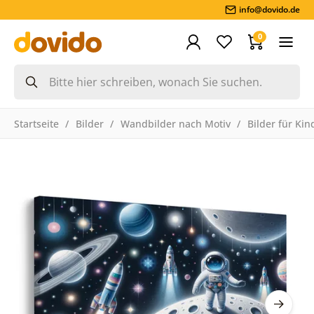
info@dovido.de
0
Startseite
Bilder
Wandbilder nach Motiv
Bilder für Kin