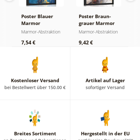
Poster Blauer
Poster Braun-
P
Marmor
grauer Marmor
g
on
Marmor-Abstraktion
Marmor-Abstraktion
M
7,54 €
9,42 €
7
Kostenloser Versand
Artikel auf Lager
bei Bestellwert über 150.00 €
sofortiger Versand
Breites Sortiment
Hergestellt in der EU