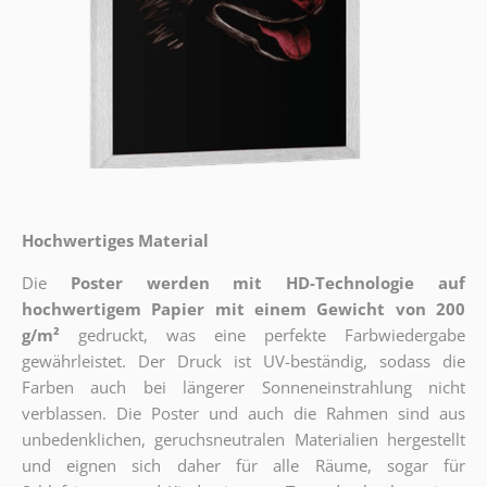
Hochwertiges Material
Die
Poster werden mit HD-Technologie auf
hochwertigem Papier mit einem Gewicht von 200
g/m²
gedruckt, was eine perfekte Farbwiedergabe
gewährleistet. Der Druck ist UV-beständig, sodass die
Farben auch bei längerer Sonneneinstrahlung nicht
verblassen. Die Poster und auch die Rahmen sind aus
unbedenklichen, geruchsneutralen Materialien hergestellt
und eignen sich daher für alle Räume, sogar für