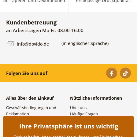
an Tapeten und Dekorationen
erstklassige Druckqualität
Kundenbetreuung
an Arbeitstagen Mo-Fr: 08:00-16:00
(in englischer Sprache)
info@dovido.de
Folgen Sie uns auf
Alles über den Einkauf
Nützliche Informationen
Geschäftsbedingungen und
Über uns
Reklamation
Häufige Fragen
Datenschutzbestimmungen
Kontakte
Ihre Privatsphäre ist uns wichtig
Versand- und
Großhandel und
Zahlungsmöglichkeiten
Zusammenarbeit
Cookies helfen Ihnen, schnell das zu finden, was Sie brauchen,