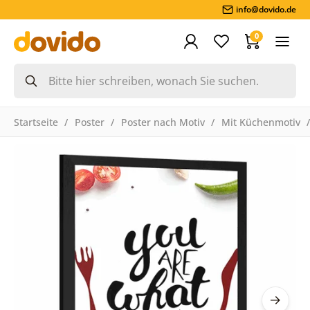
info@dovido.de
0
Startseite
Poster
Poster nach Motiv
Mit Küchenmotiv