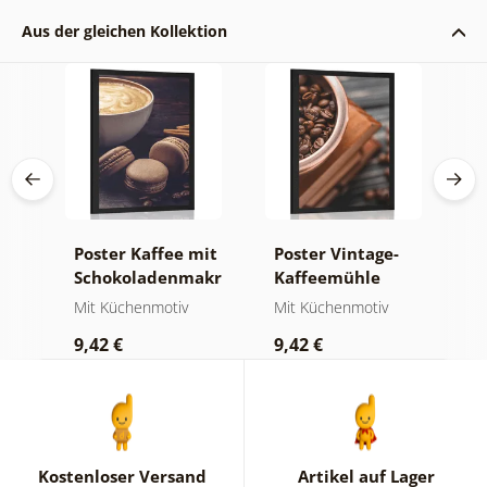
Aus der gleichen Kollektion
Poster Kaffee mit
Poster Vintage-
P
Schokoladenmakronen
Kaffeemühle
M
Mit Küchenmotiv
Mit Küchenmotiv
M
9,42 €
9,42 €
9
Kostenloser Versand
Artikel auf Lager