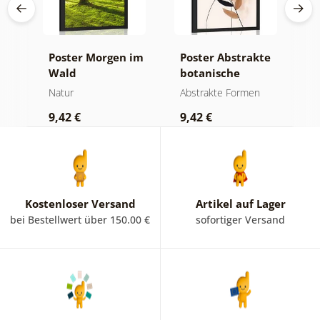
a-
Poster Morgen im
Poster Abstrakte
P
Wald
botanische
M
Formen Farn
N
Natur
Abstrakte Formen
B
9,42 €
9,42 €
9
Kostenloser Versand
Artikel auf Lager
bei Bestellwert über 150.00 €
sofortiger Versand