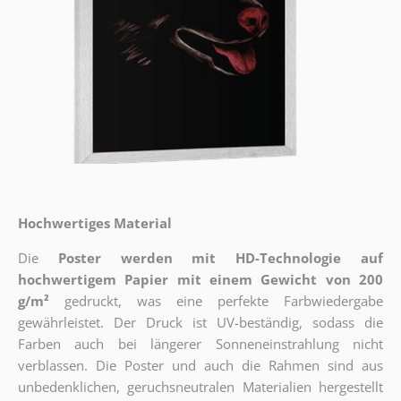
Hochwertiges Material
Die
Poster werden mit HD-Technologie auf
hochwertigem Papier mit einem Gewicht von 200
g/m²
gedruckt, was eine perfekte Farbwiedergabe
gewährleistet. Der Druck ist UV-beständig, sodass die
Farben auch bei längerer Sonneneinstrahlung nicht
verblassen. Die Poster und auch die Rahmen sind aus
unbedenklichen, geruchsneutralen Materialien hergestellt