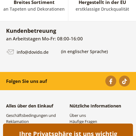
Breites Sortiment
Hergestellt in der EU
an Tapeten und Dekorationen
erstklassige Druckqualität
Kundenbetreuung
an Arbeitstagen Mo-Fr: 08:00-16:00
(in englischer Sprache)
info@dovido.de
Folgen Sie uns auf
Alles über den Einkauf
Nützliche Informationen
Geschäftsbedingungen und
Über uns
Reklamation
Häufige Fragen
Datenschutzbestimmungen
Kontakte
Ihre Privatsphäre ist uns wichtig
Versand- und
Großhandel und