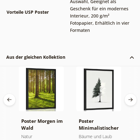
Auswahl
,
Geeignet als
Geschenk für ein modernes
Vorteile USP Poster
Interieur
,
200 g/m²
Fotopapier
,
Erhältlich in vier
Formaten
Aus der gleichen Kollektion
a-
Poster Morgen im
Poster
P
Wald
Minimalistischer
M
Nadelbaum
Natur
Bäume und Laub
N