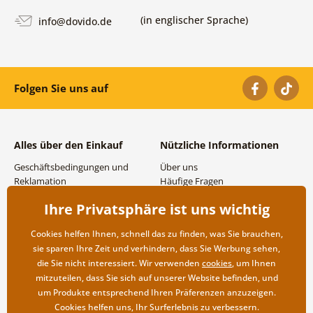
(in englischer Sprache)
info@dovido.de
Folgen Sie uns auf
Alles über den Einkauf
Nützliche Informationen
Geschäftsbedingungen und
Über uns
Reklamation
Häufige Fragen
Datenschutzbestimmungen
Kontakte
Ihre Privatsphäre ist uns wichtig
Versand- und
Großhandel und
Zahlungsmöglichkeiten
Zusammenarbeit
Cookies helfen Ihnen, schnell das zu finden, was Sie brauchen,
Rücksendung der Ware
sie sparen Ihre Zeit und verhindern, dass Sie Werbung sehen,
die Sie nicht interessiert. Wir verwenden
cookies
, um Ihnen
mitzuteilen, dass Sie sich auf unserer Website befinden, und
um Produkte entsprechend Ihren Präferenzen anzuzeigen.
Cookies helfen uns, Ihr Surferlebnis zu verbessern.