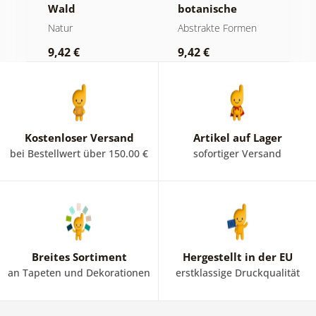
Wald
botanische
M
Formen Farn
N
Natur
Abstrakte Formen
B
9,42 €
9,42 €
9
Kostenloser Versand
Artikel auf Lager
bei Bestellwert über 150.00 €
sofortiger Versand
Breites Sortiment
Hergestellt in der EU
an Tapeten und Dekorationen
erstklassige Druckqualität