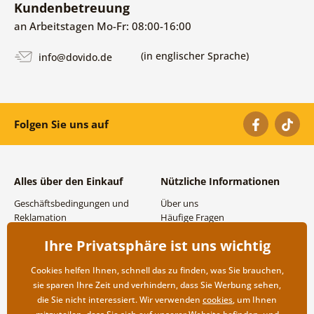
Kundenbetreuung
an Arbeitstagen Mo-Fr: 08:00-16:00
(in englischer Sprache)
info@dovido.de
Folgen Sie uns auf
Alles über den Einkauf
Nützliche Informationen
Geschäftsbedingungen und
Über uns
Reklamation
Häufige Fragen
Datenschutzbestimmungen
Kontakte
Ihre Privatsphäre ist uns wichtig
Versand- und
Großhandel und
Zahlungsmöglichkeiten
Zusammenarbeit
Cookies helfen Ihnen, schnell das zu finden, was Sie brauchen,
Rücksendung der Ware
sie sparen Ihre Zeit und verhindern, dass Sie Werbung sehen,
die Sie nicht interessiert. Wir verwenden
cookies
, um Ihnen