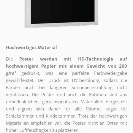
Hochwertiges Material
Die
Poster werden mit HD-Technologie auf
hochwertigem Papier mit einem Gewicht von 200
g/m²
gedruckt, was eine perfekte Farbwiedergabe
gewährleistet. Der Druck ist UV-beständig, sodass die
Farben auch bei längerer Sonneneinstrahlung nicht
verblassen. Die Poster und auch die Rahmen sind aus
unbedenklichen, geruchsneutralen Materialien hergestellt
und eignen sich daher für alle Räume, sogar für
Schlafzimmer und Kinderzimmer. Trotz der hochwertigen
Materialien empfehlen wir, die Poster nicht an Orten mit
hoher Luftfeuchtigkeit zu platzieren.